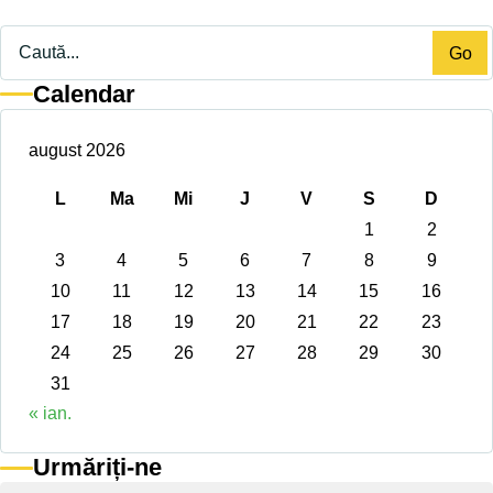
Caută
Go
Calendar
august 2026
L
Ma
Mi
J
V
S
D
1
2
3
4
5
6
7
8
9
10
11
12
13
14
15
16
17
18
19
20
21
22
23
24
25
26
27
28
29
30
31
« ian.
Urmăriți-ne