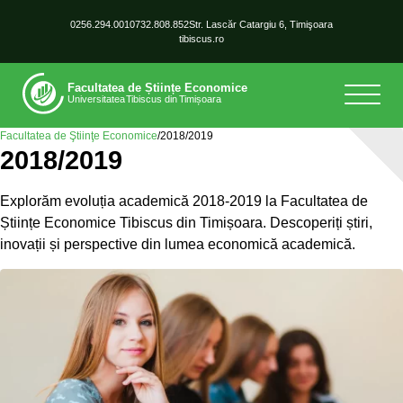
0256.294.001
0732.808.852
Str. Lascăr Catargiu 6, Timişoara
tibiscus.ro
Facultatea de Ştiinţe Economice
/
2018/2019
2018/2019
Explorăm evoluția academică 2018-2019 la Facultatea de
Științe Economice Tibiscus din Timișoara. Descoperiți știri,
inovații și perspective din lumea economică academică.