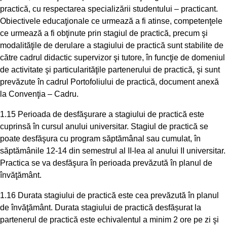
practică, cu respectarea specializării studentului – practicant.
Obiectivele educaţionale ce urmează a fi atinse, competenţele
ce urmează a fi obţinute prin stagiul de practică, precum şi
modalităţile de derulare a stagiului de practică sunt stabilite de
către cadrul didactic supervizor şi tutore, în funcţie de domeniul
de activitate şi particularităţile partenerului de practică, şi sunt
prevăzute în cadrul Portofoliului de practică, document anexă
la Convenţia – Cadru.
1.15 Perioada de desfăşurare a stagiului de practică este
cuprinsă în cursul anului universitar. Stagiul de practică se
poate desfăşura cu program săptămânal sau cumulat, în
săptămânile 12-14 din semestrul al II-lea al anului II universitar.
Practica se va desfăşura în perioada prevăzută în planul de
învăţământ.
1.16 Durata stagiului de practică este cea prevăzută în planul
de învăţământ. Durata stagiului de practică desfășurat la
partenerul de practică este echivalentul a minim 2 ore pe zi şi