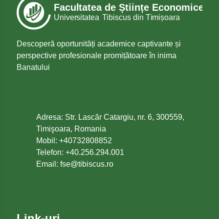
Descoperă oportunități academice captivante și
perspective profesionale promițătoare în inima
Banatului
Adresa: Str. Lascăr Catargiu, nr. 6, 300559,
Timişoara, Romania
Mobil: +40732808852
Telefon: +40.256.294.001
Email:
or.sucsibit@esf
Link-uri