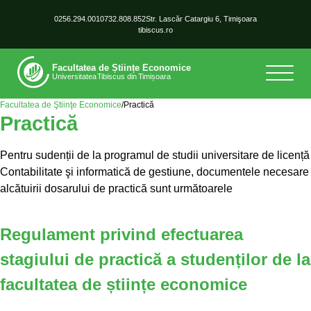
0256.294.001
0732.808.852
Str. Lascăr Catargiu 6, Timişoara
tibiscus.ro
Facultatea de Ştiinţe Economice
/
Practică
Practică
Pentru sudenții de la programul de studii universitare de licență
Contabilitate şi informatică de gestiune, documentele necesare
alcătuirii dosarului de practică sunt următoarele
Regulament privind efectuarea
stagiului de practică a studenților de la
facultatea de științe economice