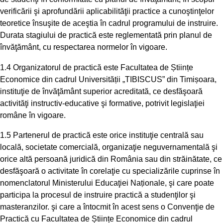
verificării şi aprofundării aplicabilităţii practice a cunoştinţelor
teoretice însuşite de aceştia în cadrul programului de instruire.
Durata stagiului de practică este reglementată prin planul de
învăţământ, cu respectarea normelor în vigoare.
1.4 Organizatorul de practică este Facultatea de Științe
Economice din cadrul Universității „TIBISCUS” din Timișoara,
instituţie de învăţământ superior acreditată, ce desfăşoară
activităţi instructiv-educative şi formative, potrivit legislaţiei
române în vigoare.
1.5 Partenerul de practică este orice instituţie centrală sau
locală, societate comercială, organizaţie neguvernamentală şi
orice altă persoană juridică din România sau din străinătate, ce
desfăşoară o activitate în corelaţie cu specializările cuprinse în
nomenclatorul Ministerului Educaţiei Naționale, şi care poate
participa la procesul de instruire practică a studenţilor şi
masteranzilor. şi care a întocmit în acest sens o Convenţie de
Practică cu Facultatea de Științe Economice din cadrul