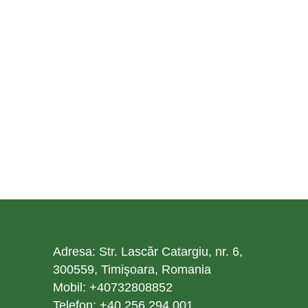
Adresa: Str. Lascăr Catargiu, nr. 6,
300559, Timişoara, Romania
Mobil: +40732808852
Telefon: +40.256.294.001