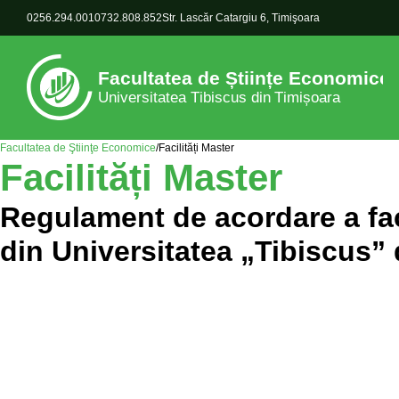
0256.294.001
0732.808.852
Str. Lascăr Catargiu 6, Timişoara
Facultatea de Ştiinţe Economice
/
Facilități Master
Facilități Master
Regulament de acordare a faci
din Universitatea „Tibiscus” 