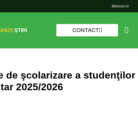
tibiscus.ro
CONTACT
ANZI
ȘTIRI
e de şcolarizare a studenţilor
itar 2025/2026