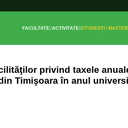
FACULTATE
ACTIVITATE
STUDENȚI / MASTER
lităţilor privind taxele anual
din Timişoara în anul univers