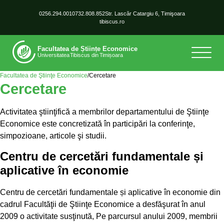
0256.294.001
0732.808.852
Str. Lascăr Catargiu 6, Timişoara
tibiscus.ro
Facultatea de Ştiinţe Economice
/
Cercetare
Cercetare
Activitatea ştiinţifică a membrilor departamentului de Ştiinţe
Economice este concretizată în participări la conferinţe,
simpozioane, articole şi studii.
Centru de cercetări fundamentale și
aplicative în economie
Centru de cercetări fundamentale și aplicative în economie din
cadrul Facultăţii de Ştiinţe Economice a desfăşurat în anul
2009 o activitate susţinută, Pe parcursul anului 2009, membrii