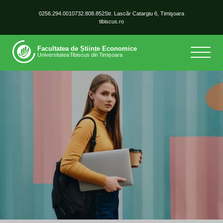
0256.294.001
0732.808.852
Str. Lascăr Catargiu 6, Timişoara
tibiscus.ro